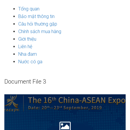
Tổng quan
Bảo mật thông tin
Câu hỏi thường gặp
Chính sách mua hàng
Giới thiệu
Liên hệ
Nha đam
Nước có ga
Document File 3