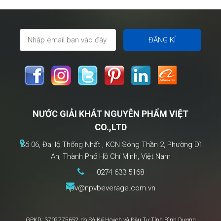
NƯỚC GIẢI KHÁT NGUYÊN PHẨM VIỆT
CO.,LTD
Số 06, Đại lộ Thống Nhất , KCN Sóng Thần 2, Phường Dĩ
An, Thành Phố Hồ Chí Minh, Việt Nam
0274 633 5168
npv@npvbeverage.com.vn
GPKD: 3702775652 do Sở Kế Hoạch và Đầu Tư Tỉnh Bình Dương