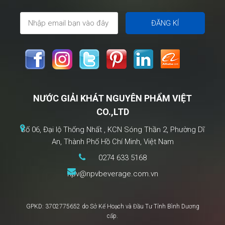
NƯỚC GIẢI KHÁT NGUYÊN PHẨM VIỆT
CO.,LTD
Số 06, Đại lộ Thống Nhất , KCN Sóng Thần 2, Phường Dĩ
An, Thành Phố Hồ Chí Minh, Việt Nam
0274 633 5168
npv@npvbeverage.com.vn
GPKD: 3702775652 do Sở Kế Hoạch và Đầu Tư Tỉnh Bình Dương
cấp.