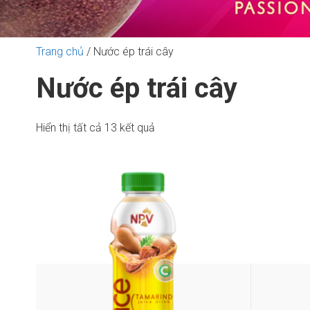
Trang chủ
/ Nước ép trái cây
Nước ép trái cây
Đã
Hiển thị tất cả 13 kết quả
sắp
xếp
theo
mới
nhất