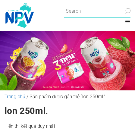
Chuyển
đến
nội
dung
Trang chủ
/ Sản phẩm được gắn thẻ “lon 250ml.”
lon 250ml.
Hiển thị kết quả duy nhất