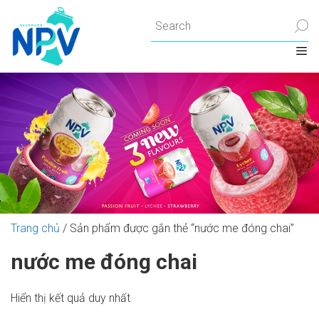
Chuyển
đến
nội
dung
Trang chủ
/ Sản phẩm được gắn thẻ “nước me đóng chai”
nước me đóng chai
Hiển thị kết quả duy nhất