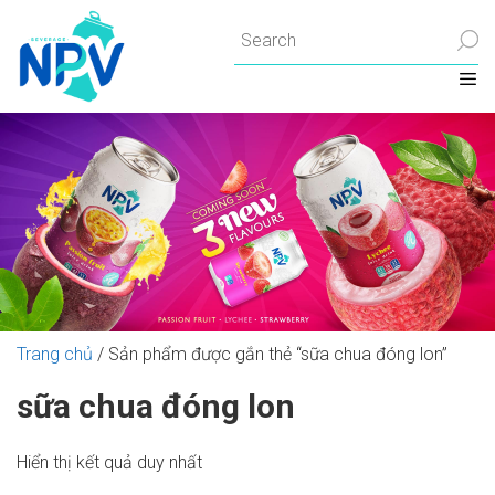
Chuyển
đến
nội
dung
Trang chủ
/ Sản phẩm được gắn thẻ “sữa chua đóng lon”
sữa chua đóng lon
Hiển thị kết quả duy nhất