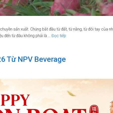
chuyền sản xuất. Chúng bắt đầu từ đất, từ nắng, từ đôi tay củ
Khám
iệu đến từ đâu không phải là …
Đọc tiếp
Phá
Vùng
Nguyên
26 Từ NPV Beverage
Liệu
Thanh
Long
Cùng
NPV
Beverage