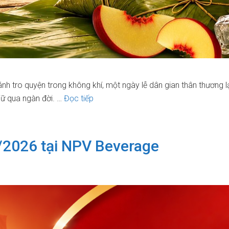
bánh tro quyện trong không khí, một ngày lễ dân gian thân thương l
Chúc
iữ qua ngàn đời. …
Đọc tiếp
Mừng
Tết
Đoan
/2026 tại NPV Beverage
Ngọ
2026
Từ
NPV
Beverage