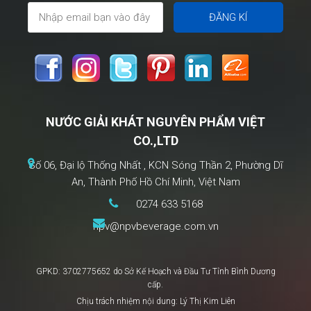
NƯỚC GIẢI KHÁT NGUYÊN PHẨM VIỆT
CO.,LTD
Số 06, Đại lộ Thống Nhất , KCN Sóng Thần 2, Phường Dĩ
An, Thành Phố Hồ Chí Minh, Việt Nam
0274 633 5168
npv@npvbeverage.com.vn
GPKD: 3702775652 do Sở Kế Hoạch và Đầu Tư Tỉnh Bình Dương
cấp.
Chịu trách nhiệm nội dung: Lý Thị Kim Liên