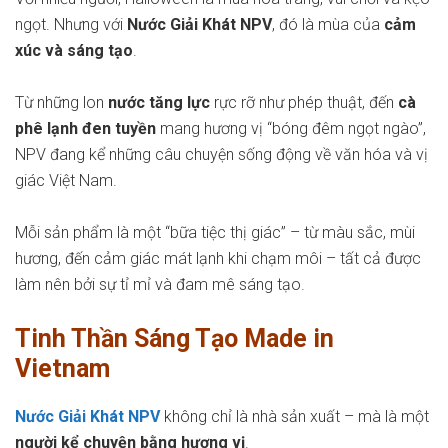
ngọt. Nhưng với
Nước Giải Khát NPV
, đó là mùa của
cảm
xúc và sáng tạo
.
Từ những lon
nước tăng lực
rực rỡ như phép thuật, đến
cà
phê lạnh đen tuyền
mang hương vị “bóng đêm ngọt ngào”,
NPV đang kể những câu chuyện sống động về văn hóa và vị
giác Việt Nam.
Mỗi sản phẩm là một “bữa tiệc thị giác” – từ màu sắc, mùi
hương, đến cảm giác mát lạnh khi chạm môi – tất cả được
làm nên bởi sự tỉ mỉ và đam mê sáng tạo.
Tinh Thần Sáng Tạo Made in
Vietnam
Nước Giải Khát NPV
không chỉ là nhà sản xuất – mà là một
người kể chuyện bằng hương vị
.