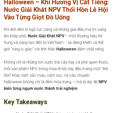
Halloween – Khi Hương Vị Cất Tiếng:
Nước Giải Khát NPV Thổi Hồn Lễ Hội
Vào Từng Giọt Đồ Uống
Khi ánh đèn bí ngô rực sáng và những giai điệu ma mị vang
lên khắp phố,
Nước Giải Khát NPV
– một thương hiệu trẻ
trung và sáng tạo đến từ Việt Nam – lại đang khiến cả thế
giới “rung vị giác” với tinh thần
Halloween
đậm chất riêng.
Không chỉ là những lon nước trái cây hay cà phê quen thuộc,
mỗi sản phẩm NPV trong mùa lễ hội này đều mang một “linh
hồn” khác biệt: sắc màu, cảm xúc, và câu chuyện.
Halloween không chỉ là đêm hóa trang – mà là dịp để
NPV
biến từng ngụm nước thành trải nghiệm
.
Key Takeaways