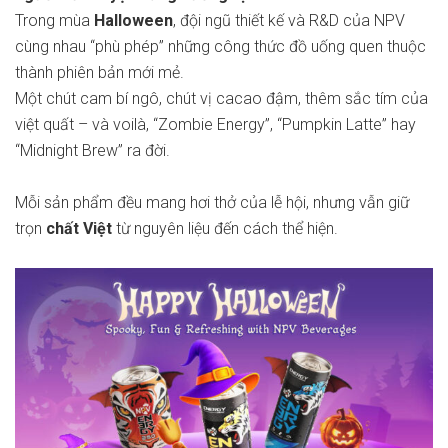
Trong mùa
Halloween
, đội ngũ thiết kế và R&D của NPV
cùng nhau “phù phép” những công thức đồ uống quen thuộc
thành phiên bản mới mẻ.
Một chút cam bí ngô, chút vị cacao đậm, thêm sắc tím của
việt quất – và voilà, “Zombie Energy”, “Pumpkin Latte” hay
“Midnight Brew” ra đời.
Mỗi sản phẩm đều mang hơi thở của lễ hội, nhưng vẫn giữ
trọn
chất Việt
từ nguyên liệu đến cách thể hiện.