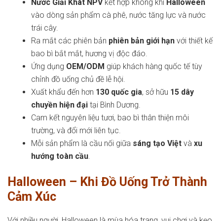
Nước Giải Khát NPV
kết hợp không khí
Halloween
vào dòng sản phẩm cà phê, nước tăng lực và nước
trái cây.
Ra mắt các phiên bản
phiên bản giới hạn
với thiết kế
bao bì bắt mắt, hương vị độc đáo.
Ứng dụng
OEM/ODM
giúp khách hàng quốc tế tùy
chỉnh đồ uống chủ đề lễ hội.
Xuất khẩu đến hơn
130 quốc gia
, sở hữu
15 dây
chuyền hiện đại
tại Bình Dương.
Cam kết nguyên liệu tươi, bao bì thân thiện môi
trường, và đổi mới liên tục.
Mỗi sản phẩm là cầu nối giữa
sáng tạo Việt
và
xu
hướng toàn cầu
.
Halloween – Khi Đồ Uống Trở Thành
Cảm Xúc
Với nhiều người, Halloween là mùa hóa trang, vui chơi và kẹo