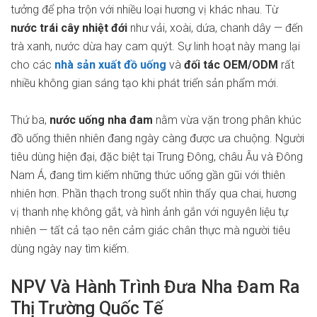
tưởng để pha trộn với nhiều loại hương vị khác nhau. Từ
nước trái cây nhiệt đới
như vải, xoài, dứa, chanh dây — đến
trà xanh, nước dừa hay cam quýt. Sự linh hoạt này mang lại
cho các
nhà sản xuất đồ uống
và
đối tác OEM/ODM
rất
nhiều không gian sáng tạo khi phát triển sản phẩm mới.
Thứ ba,
nước uống nha đam
nằm vừa vặn trong phân khúc
đồ uống thiên nhiên đang ngày càng được ưa chuộng. Người
tiêu dùng hiện đại, đặc biệt tại Trung Đông, châu Âu và Đông
Nam Á, đang tìm kiếm những thức uống gần gũi với thiên
nhiên hơn. Phần thạch trong suốt nhìn thấy qua chai, hương
vị thanh nhẹ không gắt, và hình ảnh gắn với nguyên liệu tự
nhiên — tất cả tạo nên cảm giác chân thực mà người tiêu
dùng ngày nay tìm kiếm.
NPV Và Hành Trình Đưa Nha Đam Ra
Thị Trường Quốc Tế