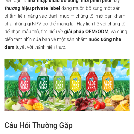
Nếu bạn là
nhà nhập khẩu đồ uống
,
nhà phân phối
hay
thương hiệu private label
đang muốn bổ sung một sản
phẩm tiềm năng vào danh mục — chúng tôi mời bạn khám
phá những gì NPV có thể mang lại. Hãy liên hệ với chúng tôi
để nhận mẫu thử, tìm hiểu về
giải pháp OEM/ODM
, và cùng
biến tầm nhìn của bạn về một sản phẩm
nước uống nha
đam
tuyệt vời thành hiện thực.
Câu Hỏi Thường Gặp