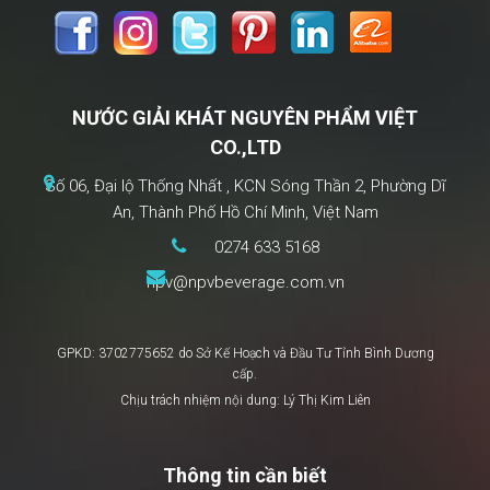
NƯỚC GIẢI KHÁT NGUYÊN PHẨM VIỆT
CO.,LTD
Số 06, Đại lộ Thống Nhất , KCN Sóng Thần 2, Phường Dĩ
An, Thành Phố Hồ Chí Minh, Việt Nam
0274 633 5168
npv@npvbeverage.com.vn
GPKD: 3702775652 do Sở Kế Hoạch và Đầu Tư Tỉnh Bình Dương
cấp.
Chịu trách nhiệm nội dung: Lý Thị Kim Liên
Thông tin cần biết