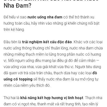
Nha Đam?
Để hiểu vì sao
nước uống nha đam
có thể trở thành xu
hướng toàn cầu, hãy nhìn vào những gì khiến chúng nổi bật
trên kệ hàng.
Đầu tiên là
trải nghiệm kết cấu độc đáo
. Khác với các loại
nước uống thông thường chỉ thuần lỏng, nước nha đam chứa
những miếng thạch mềm lơ lửng trong phần nước có hương
vị. Mỗi ngụm uống đều mang lại điều gì đó để cảm nhận —
vừa uống vừa nhai, vừa giải khát vừa thú vị. Người tiêu dùng
đã quen với trà sữa trân châu, thạch dừa hay các loại
đồ
uống có topping
sẽ thấy nước nha đam là sự mở rộng tự
nhiên của niềm yêu thích đó.
Thứ hai là
khả năng kết hợp hương vị linh hoạt
. Thạch nha
đam có vị ngọt nhẹ, thanh mát và rất trung tính, tạo nền lý