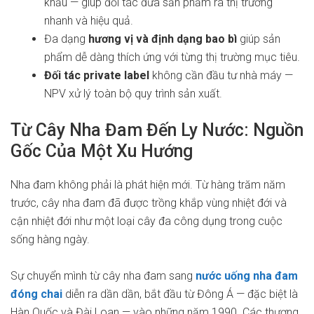
khẩu — giúp đối tác đưa sản phẩm ra thị trường
nhanh và hiệu quả.
Đa dạng
hương vị và định dạng bao bì
giúp sản
phẩm dễ dàng thích ứng với từng thị trường mục tiêu.
Đối tác private label
không cần đầu tư nhà máy —
NPV xử lý toàn bộ quy trình sản xuất.
Từ Cây Nha Đam Đến Ly Nước: Nguồn
Gốc Của Một Xu Hướng
Nha đam không phải là phát hiện mới. Từ hàng trăm năm
trước, cây nha đam đã được trồng khắp vùng nhiệt đới và
cận nhiệt đới như một loại cây đa công dụng trong cuộc
sống hàng ngày.
Sự chuyển mình từ cây nha đam sang
nước uống nha đam
đóng chai
diễn ra dần dần, bắt đầu từ Đông Á — đặc biệt là
Hàn Quốc và Đài Loan — vào những năm 1990. Các thương