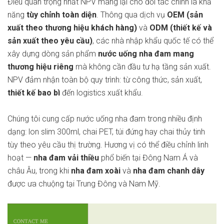
Điều quan trọng nhất NPV mang lại cho đối tác chính là khả
năng
tùy chỉnh toàn diện
. Thông qua dịch vụ
OEM (sản
xuất theo thương hiệu khách hàng)
và
ODM (thiết kế và
sản xuất theo yêu cầu)
, các nhà nhập khẩu quốc tế có thể
xây dựng dòng sản phẩm
nước uống nha đam mang
thương hiệu riêng
mà không cần đầu tư hạ tầng sản xuất.
NPV đảm nhận toàn bộ quy trình: từ công thức, sản xuất,
thiết kế bao bì
đến logistics xuất khẩu.
Chúng tôi cung cấp nước uống nha đam trong nhiều định
dạng: lon slim 300ml, chai PET, túi đứng hay chai thủy tinh
tùy theo yêu cầu thị trường. Hương vị có thể điều chỉnh linh
hoạt —
nha đam vải thiều
phổ biến tại Đông Nam Á và
châu Âu, trong khi
nha đam xoài
và
nha đam chanh dây
được ưa chuộng tại Trung Đông và Nam Mỹ.