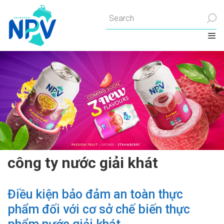
Chuyển
đến
nội
dung
công ty nước giải khát
Điều kiện bảo đảm an toàn thực
phẩm đối với cơ sở chế biến thực