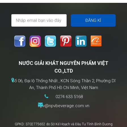
bảo
đảm
an
toàn
thực
phẩm
đối
với
NƯỚC GIẢI KHÁT NGUYÊN PHẨM VIỆT
cơ
CO.,LTD
sở
chế
Số 06, Đại lộ Thống Nhất , KCN Sóng Thần 2, Phường Dĩ
biến
An, Thành Phố Hồ Chí Minh, Việt Nam
thực
0274 633 5168
phẩm
npv@npvbeverage.com.vn
nước
giải
khát
GPKD: 3702775652 do Sở Kế Hoạch và Đầu Tư Tỉnh Bình Dương