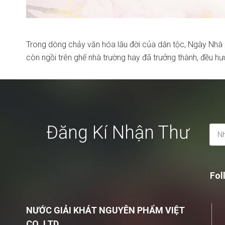
Trong dòng chảy văn hóa lâu đời của dân tộc, Ngày Nhà G
còn ngồi trên ghế nhà trường hay đã trưởng thành, đều h
Đăng Kí Nhận Thư
Fol
NƯỚC GIẢI KHÁT NGUYÊN PHẨM VIỆT
CO.,LTD