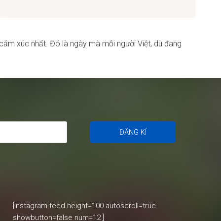
 cảm xúc nhất. Đó là ngày mà mỗi người Việt, dù đang
[instagram-feed height=100 autoscroll=true
showbutton=false num=12 ]