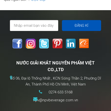
Mừng
Tết
Đoan
Ngọ
2026
Từ
NPV
Beverage
NƯỚC GIẢI KHÁT NGUYÊN PHẨM VIỆT
CO.,LTD
Số 06, Đại lộ Thống Nhất , KCN Sóng Thần 2, Phường Dĩ
An, Thành Phố Hồ Chí Minh, Việt Nam
0274 633 5168
npv@npvbeverage.com.vn