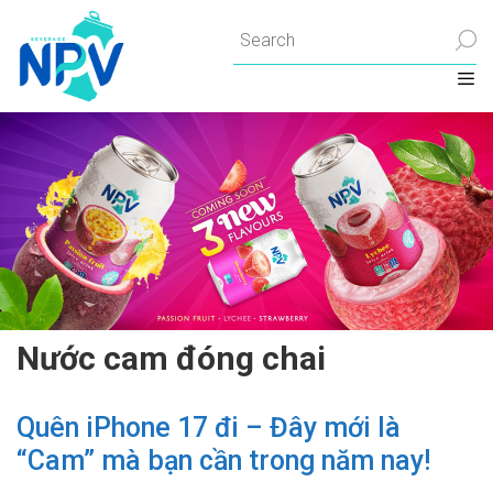
Chuyển
đến
nội
dung
Nước cam đóng chai
Quên iPhone 17 đi – Đây mới là
“Cam” mà bạn cần trong năm nay!