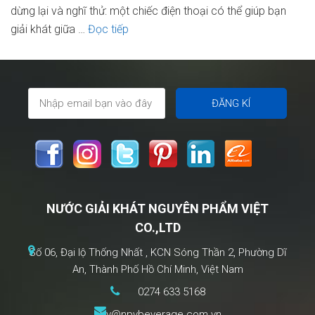
dừng lại và nghĩ thử: một chiếc điện thoại có thể giúp bạn
Quên
giải khát giữa …
Đọc tiếp
iPhone
17
đi
–
Đây
mới
là
“Cam”
mà
NƯỚC GIẢI KHÁT NGUYÊN PHẨM VIỆT
bạn
CO.,LTD
cần
trong
Số 06, Đại lộ Thống Nhất , KCN Sóng Thần 2, Phường Dĩ
năm
An, Thành Phố Hồ Chí Minh, Việt Nam
nay!
0274 633 5168
npv@npvbeverage.com.vn