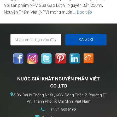
Với sản phẩm NPV Sữa Gạo Lứt Vị Nguyên Bản 250ml,
Hướng
Nguyên Phẩm Việt (NPV) mong muốn …
Đọc tiếp
Dẫn
Uống
Sữa
Gạo
Lứt
Đúng
Cách
–
Bí
NƯỚC GIẢI KHÁT NGUYÊN PHẨM VIỆT
Quyết
CO.,LTD
Tận
Hưởng
Số 06, Đại lộ Thống Nhất , KCN Sóng Thần 2, Phường Dĩ
Trọn
An, Thành Phố Hồ Chí Minh, Việt Nam
Vẹn
0274 633 5168
Từ