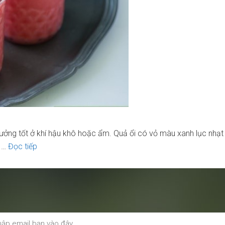
trưởng tốt ở khí hậu khô hoặc ẩm. Quả ổi có vỏ màu xanh lục nhạt 
Lợi
i …
Đọc tiếp
Ích
Sức
Khỏe
Tuyệt
Vời
Của