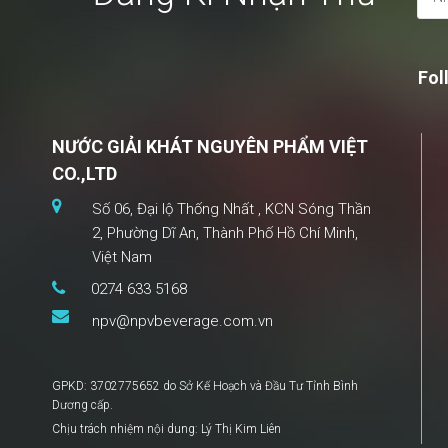
Fol
NƯỚC GIẢI KHÁT NGUYÊN PHẨM VIỆT
CO.,LTD
Số 06, Đại lộ Thống Nhất , KCN Sóng Thần
2, Phường Dĩ An, Thành Phố Hồ Chí Minh,
Việt Nam
0274 633 5168
npv@npvbeverage.com.vn
GPKD: 3702775652 do Sở Kế Hoạch và Đầu Tư Tỉnh Bình
Dương cấp.
Chịu trách nhiệm nội dung: Lý Thị Kim Liên