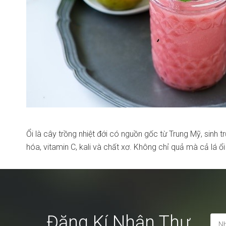
Ổi là cây trồng nhiệt đới có nguồn gốc từ Trung Mỹ, sinh 
hóa, vitamin C, kali và chất xơ. Không chỉ quả mà cả lá ổ
Đăng Kí Nhận Thư