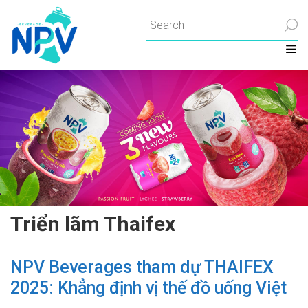
Chuyển
đến
nội
dung
Triển lãm Thaifex
NPV Beverages tham dự THAIFEX
2025: Khẳng định vị thế đồ uống Việt