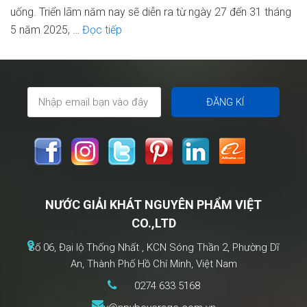
uống. Triển lãm năm nay sẽ diễn ra từ ngày 27 đến 31 tháng
NPV
5 năm 2025, …
Đọc tiếp
Beverages
tham
dự
THAIFEX
2025:
Khẳng
định
vị
thế
NƯỚC GIẢI KHÁT NGUYÊN PHẨM VIỆT
đồ
CO.,LTD
uống
Việt
Số 06, Đại lộ Thống Nhất , KCN Sóng Thần 2, Phường Dĩ
An, Thành Phố Hồ Chí Minh, Việt Nam
0274 633 5168