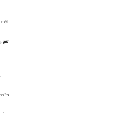
 một
, giữ
.
nhiên.