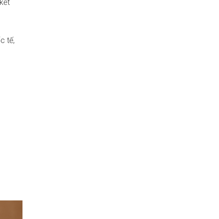
kết
c tế,