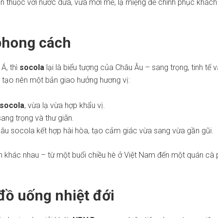
en thuộc với nước dừa, vừa mới mẻ, lạ miệng để chinh phục khác
phong cách
Á, thì
socola
lại là biểu tượng của Châu Âu – sang trọng, tinh tế 
a tạo nên một bản giao hưởng hương vị:
 socola
, vừa lạ vừa hợp khẩu vị.
ang trọng và thư giãn.
nâu socola kết hợp hài hòa, tạo cảm giác vừa sang vừa gần gũi.
n khác nhau – từ một buổi chiều hè ở Việt Nam đến một quán cà
đồ uống nhiệt đới