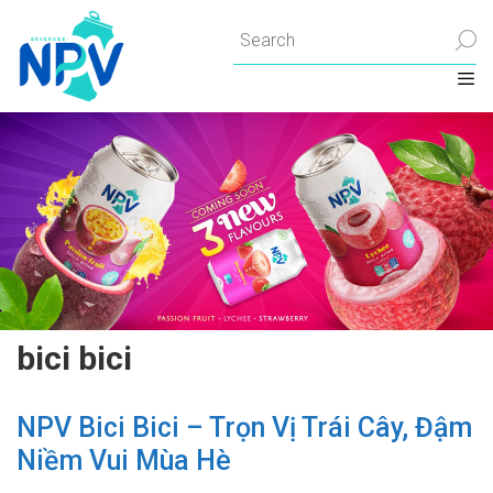
Chuyển
đến
nội
dung
bici bici
NPV Bici Bici – Trọn Vị Trái Cây, Đậm
Niềm Vui Mùa Hè