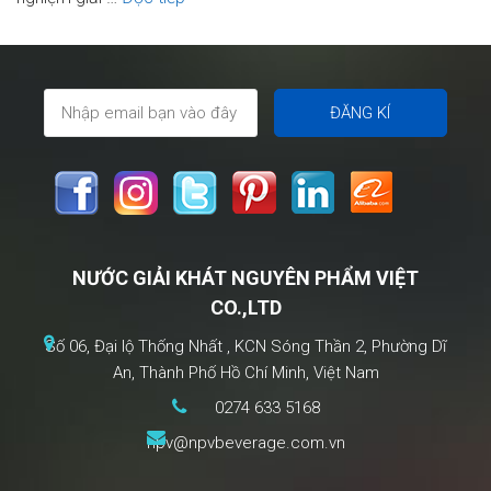
Bici
Bici
–
Trọn
Vị
Trái
Cây,
Đậm
Niềm
NƯỚC GIẢI KHÁT NGUYÊN PHẨM VIỆT
Vui
CO.,LTD
Mùa
Hè
Số 06, Đại lộ Thống Nhất , KCN Sóng Thần 2, Phường Dĩ
An, Thành Phố Hồ Chí Minh, Việt Nam
0274 633 5168
npv@npvbeverage.com.vn