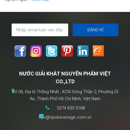
Bici
Bici
–
Trọn
Vị
Trái
Cây,
Đậm
Niềm
NƯỚC GIẢI KHÁT NGUYÊN PHẨM VIỆT
Vui
CO.,LTD
Mùa
Hè
Số 06, Đại lộ Thống Nhất , KCN Sóng Thần 2, Phường Dĩ
An, Thành Phố Hồ Chí Minh, Việt Nam
0274 633 5168
npv@npvbeverage.com.vn